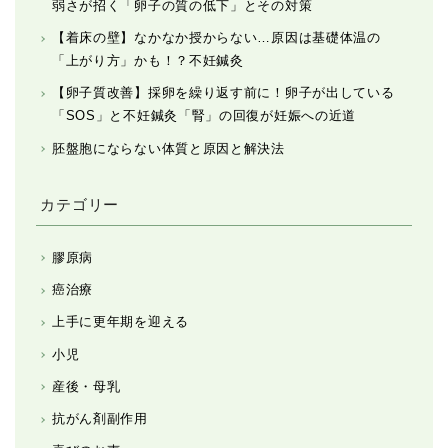
弱さが招く「卵子の質の低下」とその対策
【着床の壁】なかなか授からない…原因は基礎体温の
「上がり方」かも！？不妊鍼灸
【卵子質改善】採卵を繰り返す前に！卵子が出している
「SOS」と不妊鍼灸「腎」の回復が妊娠への近道
胚盤胞にならない体質と原因と解決法
カテゴリー
膠原病
癌治療
上手に更年期を迎える
小児
産後・母乳
抗がん剤副作用