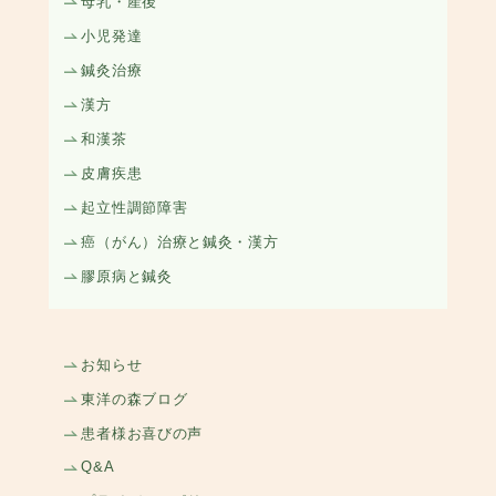
母乳・産後
小児発達
鍼灸治療
漢方
和漢茶
皮膚疾患
起立性調節障害
癌（がん）治療と鍼灸・漢方
膠原病と鍼灸
お知らせ
東洋の森ブログ
患者様お喜びの声
Q&A