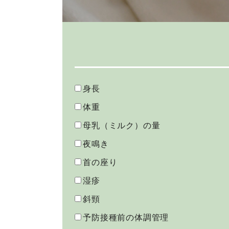
身長
体重
母乳（ミルク）の量
夜鳴き
首の座り
湿疹
斜頸
予防接種前の体調管理