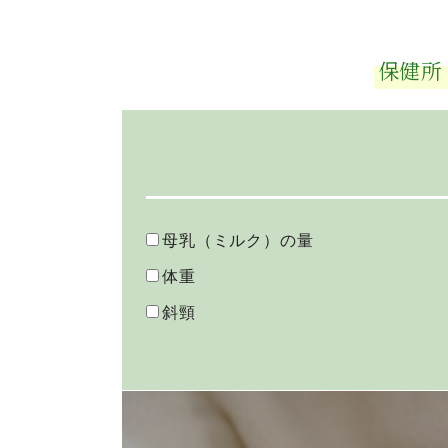
保健所
母乳（ミルク）の量
体重
斜頸