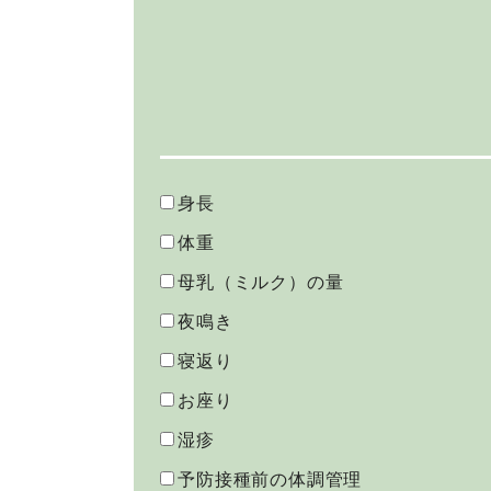
身長
体重
母乳（ミルク）の量
夜鳴き
寝返り
お座り
湿疹
予防接種前の体調管理