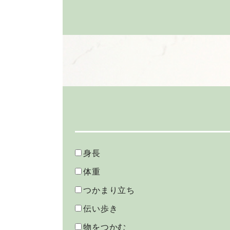
身長
体重
つかまり立ち
伝い歩き
物をつかむ