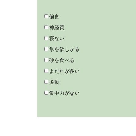
偏食
神経質
寝ない
氷を欲しがる
砂を食べる
よだれが多い
多動
集中力がない