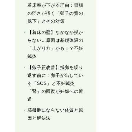
着床率が下がる理由：胃腸
の弱さが招く「卵子の質の
低下」とその対策
【着床の壁】なかなか授か
らない…原因は基礎体温の
「上がり方」かも！？不妊
鍼灸
【卵子質改善】採卵を繰り
返す前に！卵子が出してい
る「SOS」と不妊鍼灸
「腎」の回復が妊娠への近
道
胚盤胞にならない体質と原
因と解決法