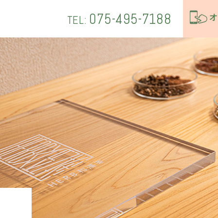
075-495-7188
オ
TEL:
グ