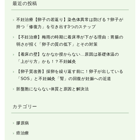
最近の投稿
不妊治療【卵子の若返り】染色体異常は防げる？卵子が
持つ「修復力」を引き出す3つのステップ
【不妊治療】梅雨の時期に着床率が下がる理由：胃腸の
弱さが招く「卵子の質の低下」とその対策
【着床の壁】なかなか授からない…原因は基礎体温の
「上がり方」かも！？不妊鍼灸
【卵子質改善】採卵を繰り返す前に！卵子が出している
「SOS」と不妊鍼灸「腎」の回復が妊娠への近道
胚盤胞にならない体質と原因と解決法
カテゴリー
膠原病
癌治療