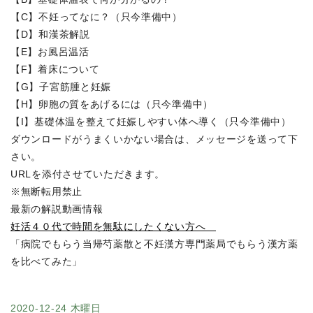
【C】不妊ってなに？（只今準備中）
【D】和漢茶解説
【E】お風呂温活
【F】着床について
【G】子宮筋腫と妊娠
【H】卵胞の質をあげるには（只今準備中）
【I】基礎体温を整えて妊娠しやすい体へ導く（只今準備中）
ダウンロードがうまくいかない場合は、メッセージを送って下
さい。
URLを添付させていただきます。
※無断転用禁止
最新の解説動画情報
妊活４０代で時間を無駄にしたくない方へ
「病院でもらう当帰芍薬散と不妊漢方専門薬局でもらう漢方薬
を比べてみた」
2020-12-24 木曜日