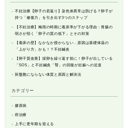
不妊治療【卵子の若返り】染色体異常は防げる？卵子が
持つ「修復力」を引き出す3つのステップ
【不妊治療】梅雨の時期に着床率が下がる理由：胃腸の
弱さが招く「卵子の質の低下」とその対策
【着床の壁】なかなか授からない…原因は基礎体温の
「上がり方」かも！？不妊鍼灸
【卵子質改善】採卵を繰り返す前に！卵子が出している
「SOS」と不妊鍼灸「腎」の回復が妊娠への近道
胚盤胞にならない体質と原因と解決法
カテゴリー
膠原病
癌治療
上手に更年期を迎える