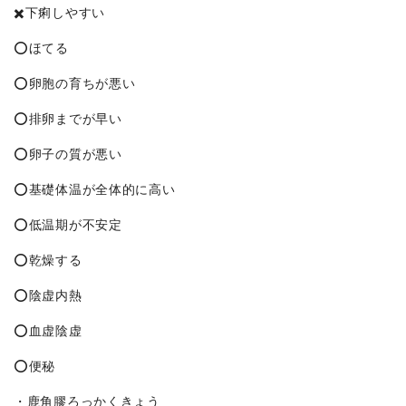
✖️下痢しやすい
⭕️ほてる
⭕️卵胞の育ちが悪い
⭕️排卵までが早い
⭕️卵子の質が悪い
⭕️基礎体温が全体的に高い
⭕️低温期が不安定
⭕️乾燥する
⭕️陰虚内熱
⭕️血虚陰虚
⭕️便秘
・鹿角膠ろっかくきょう