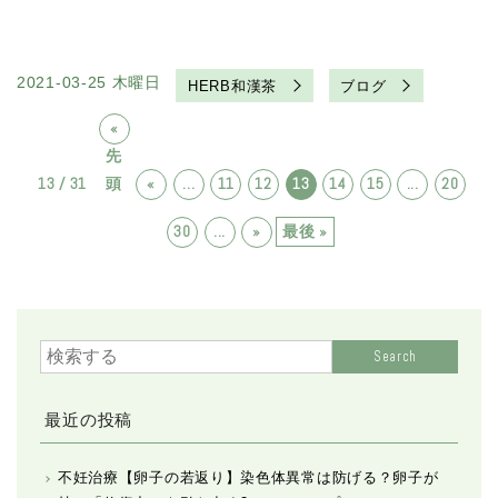
2021-03-25 木曜日
HERB和漢茶
ブログ
«
先
13 / 31
頭
«
...
11
12
13
14
15
...
20
30
...
»
最後 »
Search
最近の投稿
不妊治療【卵子の若返り】染色体異常は防げる？卵子が