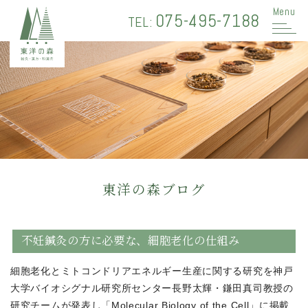
Menu
075-495-7188
TEL:
東洋の森ブログ
不妊鍼灸の方に必要な、細胞老化の仕組み
細胞老化とミトコンドリアエネルギー生産に関する研究を神戸
大学バイオシグナル研究所センター長野太輝・鎌田真司教授の
研究チームが発表し「Molecular Biology of the Cell」に掲載