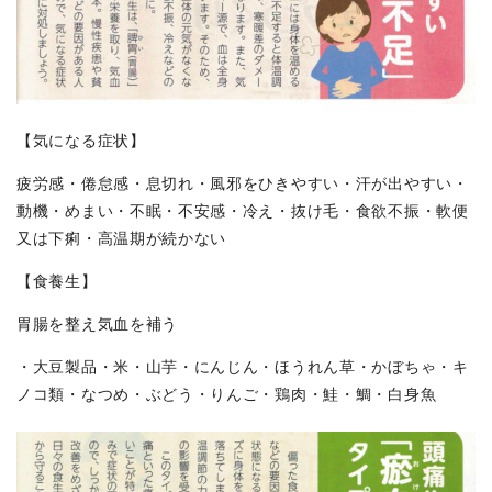
【気になる症状】
疲労感・倦怠感・息切れ・風邪をひきやすい・汗が出やすい・
動機・めまい・不眠・不安感・冷え・抜け毛・食欲不振・軟便
又は下痢・高温期が続かない
【食養生】
胃腸を整え気血を補う
・大豆製品・米・山芋・にんじん・ほうれん草・かぼちゃ・キ
ノコ類・なつめ・ぶどう・りんご・鶏肉・鮭・鯛・白身魚