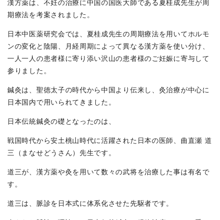
漢方薬は、不妊の治療に中国の国医大師である夏桂成先生が周
期療法を考案されました。
日本中医薬研究会では、夏桂成先生の周期療法を用いてホルモ
ンの変化と陰陽、月経周期によって異なる漢方薬を使い分け、
一人一人の患者様に寄り添い沢山の患者様のご妊娠に寄与して
参りました。
鍼灸は、聖徳太子の時代から中国より伝来し、灸治療が中心に
日本国内で用いられてきました。
日本伝統鍼灸の礎となったのは、
戦国時代から安土桃山時代に活躍された日本の医師、曲直瀬 道
三（まなせどうさん）先生です。
道三が、漢方薬や灸を用いて数々の武将を治療した事は有名で
す。
道三は、脈診を日本式に体系化させた先駆者です。