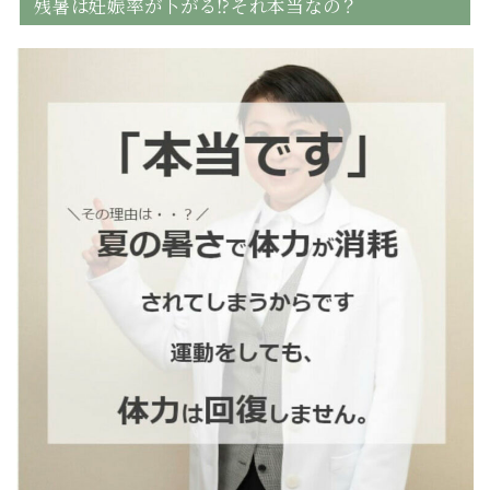
残暑は妊娠率が下がる⁉️それ本当なの？