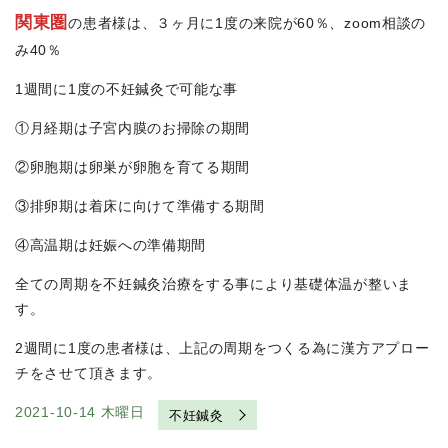
関東圏
の患者様は、３ヶ月に1度の来院が60％、zoom相談の
み40％
1週間に1度の不妊鍼灸で可能な事
①月経期は子宮内膜のお掃除の期間
②卵胞期は卵巣が卵胞を育てる期間
③排卵期は着床に向けて準備する期間
④高温期は妊娠への準備期間
全ての周期を不妊鍼灸治療をする事により基礎体温が整いま
す。
2週間に1度の患者様は、上記の周期をつくる為に漢方アプロー
チをさせて頂きます。
2021-10-14 木曜日
不妊鍼灸