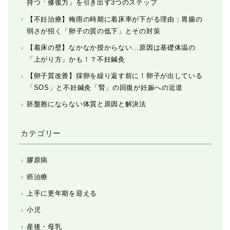
持つ「修復力」を引き出す3つのステップ
【不妊治療】梅雨の時期に着床率が下がる理由：胃腸の
弱さが招く「卵子の質の低下」とその対策
【着床の壁】なかなか授からない…原因は基礎体温の
「上がり方」かも！？不妊鍼灸
【卵子質改善】採卵を繰り返す前に！卵子が出している
「SOS」と不妊鍼灸「腎」の回復が妊娠への近道
胚盤胞にならない体質と原因と解決法
カテゴリー
膠原病
癌治療
上手に更年期を迎える
小児
産後・母乳