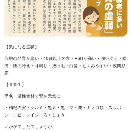
【気になる症状】
卵胞の発育が悪い・40歳以上の方・FSHが高い・強い冷え・腰
痛・腰の冷え・耳鳴り・抜け毛・白髪・むくみやすい・夜間頻
尿
【食養生】
黒色・温性食材で腎を元気に
・枸杞の実・クルミ・黒豆・黒ゴマ・栗・キノコ類・スッポ
ン・エビ・レイシ・ろくじょう
いかがでしたでしょうか。