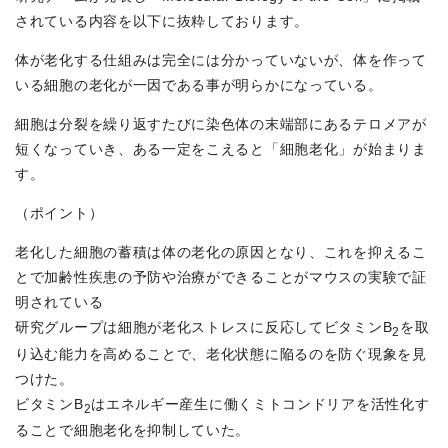
されている内容を以下に抜粋しております。
体が老化する仕組みは完全には分かっていないが、体を作って
いる細胞の老化が一因である事が明らかになっている。
細胞は分裂を繰り返すたびに染色体の末端部にあるテロメアが
短くなっていき、ある一定をこえると「細胞老化」が始まりま
す。
（ポイント）
老化した細胞の蓄積は体の老化の原因となり、これを抑えるこ
とで加齢性疾患の予防や治療ができることがマウスの実験で証
明されている
研究グループは細胞が老化ストレスに反応してビタミンB
を取
2
り込む能力を高めることで、老化状態に陥るのを防ぐ現象を見
つけた。
ビタミンB
はエネルギー産生に働くミトコンドリアを活性化す
2
ることで細胞老化を抑制していた。