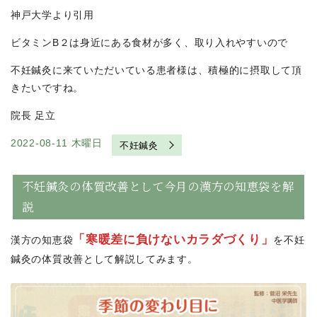
神戸大学より引用
ビタミンB２は身近にある食材が多く、取り入れやすいので
不妊鍼灸に来ていただいている患者様は、積極的に摂取して頂
きたいですね。
院長 足立
2022-08-11 木曜日
不妊鍼灸
不妊鍼灸の体質改善として今月の漢方の知恵袋を解
説
「寒暖差に
負けないカラダづくり」
漢方の知恵袋
を不妊
鍼灸の体質改善として解説してみます。