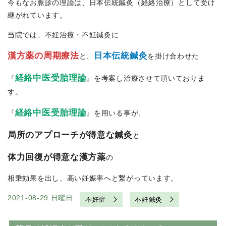
今もなお脈診の理論は、日本伝統鍼灸（経絡治療）として受け
継がれています。
当院では、不妊治療・不妊鍼灸に
漢方薬の周期療法
日本伝統鍼灸
と、
を掛け合わせた
経絡中医受胎理論
『
』を考案し治療させて頂いておりま
す。
経絡中医受胎理論
『
』を用いる事が、
局所のアプローチが得意な鍼灸
と
体力回復が得意な漢方薬
の
相乗効果を出し、高い妊娠率へと繋がっています。
2021-08-29 日曜日
不妊症
不妊鍼灸