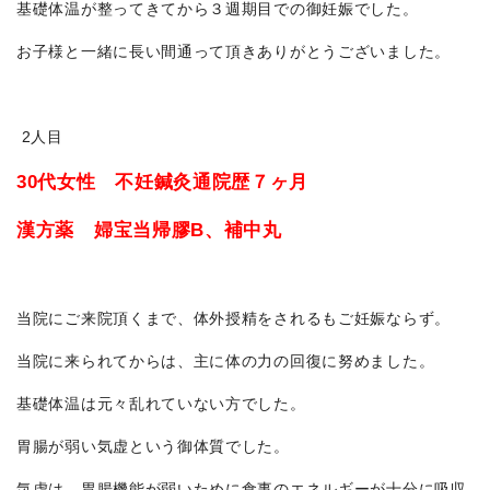
基礎体温が整ってきてから３週期目での御妊娠でした。
お子様と一緒に長い間通って頂きありがとうございました。
2人目
30代女性 不妊鍼灸通院歴７ヶ月
漢方薬 婦宝当帰膠B、補中丸
当院にご来院頂くまで、体外授精をされるもご妊娠ならず。
当院に来られてからは、主に体の力の回復に努めました。
基礎体温は元々乱れていない方でした。
胃腸が弱い気虚という御体質でした。
気虚は、胃腸機能が弱いために食事のエネルギーが十分に吸収