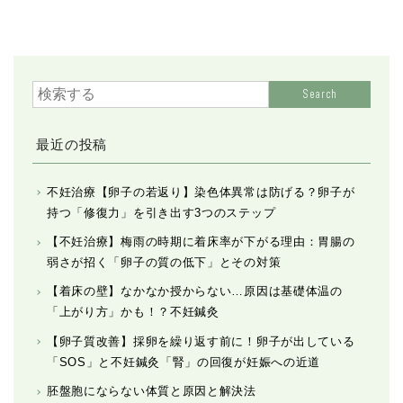
Search
最近の投稿
不妊治療【卵子の若返り】染色体異常は防げる？卵子が
持つ「修復力」を引き出す3つのステップ
【不妊治療】梅雨の時期に着床率が下がる理由：胃腸の
弱さが招く「卵子の質の低下」とその対策
【着床の壁】なかなか授からない…原因は基礎体温の
「上がり方」かも！？不妊鍼灸
【卵子質改善】採卵を繰り返す前に！卵子が出している
「SOS」と不妊鍼灸「腎」の回復が妊娠への近道
胚盤胞にならない体質と原因と解決法