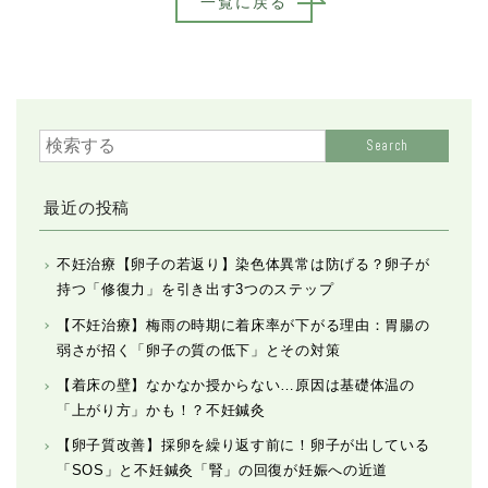
一覧に戻る
Search
最近の投稿
不妊治療【卵子の若返り】染色体異常は防げる？卵子が
持つ「修復力」を引き出す3つのステップ
【不妊治療】梅雨の時期に着床率が下がる理由：胃腸の
弱さが招く「卵子の質の低下」とその対策
【着床の壁】なかなか授からない…原因は基礎体温の
「上がり方」かも！？不妊鍼灸
【卵子質改善】採卵を繰り返す前に！卵子が出している
「SOS」と不妊鍼灸「腎」の回復が妊娠への近道