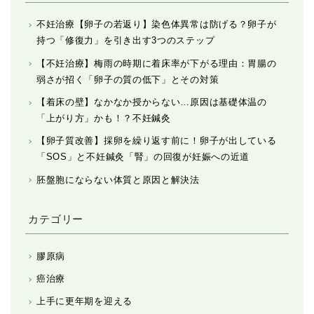
不妊治療【卵子の若返り】染色体異常は防げる？卵子が
持つ「修復力」を引き出す3つのステップ
【不妊治療】梅雨の時期に着床率が下がる理由：胃腸の
弱さが招く「卵子の質の低下」とその対策
【着床の壁】なかなか授からない…原因は基礎体温の
「上がり方」かも！？不妊鍼灸
【卵子質改善】採卵を繰り返す前に！卵子が出している
「SOS」と不妊鍼灸「腎」の回復が妊娠への近道
胚盤胞にならない体質と原因と解決法
カテゴリー
膠原病
癌治療
上手に更年期を迎える