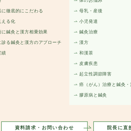
療
体のお悩み
温に徹底的にこだわる
母乳・産後
見える化
小児発達
術に鍼灸と漢方相乗効果
鍼灸治療
に診る鍼灸と漢方のアプローチ
漢方
実績
和漢茶
皮膚疾患
起立性調節障害
癌（がん）治療と鍼灸・
膠原病と鍼灸
資料請求・お問い合わせ
院長に直