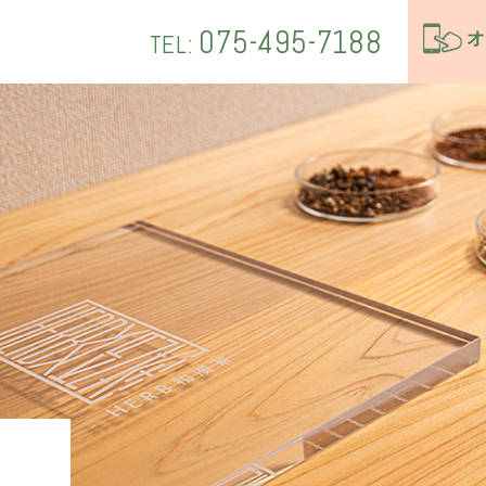
075-495-7188
オ
TEL:
グ