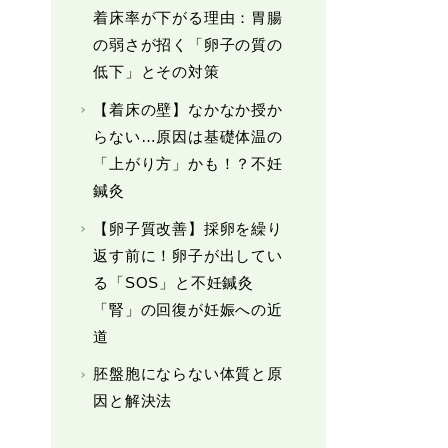
着床率が下がる理由：胃腸
の弱さが招く「卵子の質の
低下」とその対策
【着床の壁】なかなか授か
らない…原因は基礎体温の
「上がり方」かも！？不妊
鍼灸
【卵子質改善】採卵を繰り
返す前に！卵子が出してい
る「SOS」と不妊鍼灸
「腎」の回復が妊娠への近
道
胚盤胞にならない体質と原
因と解決法