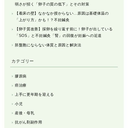
弱さが招く「卵子の質の低下」とその対策
【着床の壁】なかなか授からない…原因は基礎体温の
「上がり方」かも！？不妊鍼灸
【卵子質改善】採卵を繰り返す前に！卵子が出している
「SOS」と不妊鍼灸「腎」の回復が妊娠への近道
胚盤胞にならない体質と原因と解決法
カテゴリー
膠原病
癌治療
上手に更年期を迎える
小児
産後・母乳
抗がん剤副作用