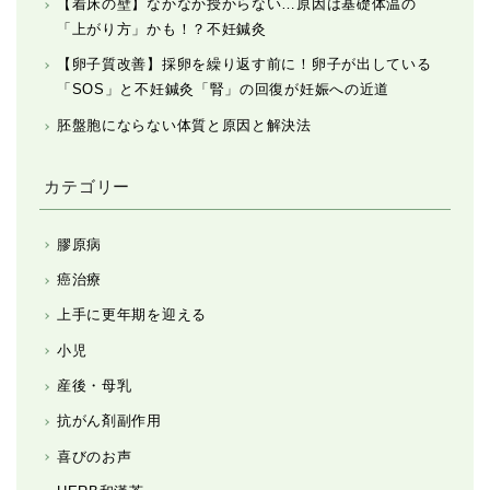
【着床の壁】なかなか授からない…原因は基礎体温の
「上がり方」かも！？不妊鍼灸
【卵子質改善】採卵を繰り返す前に！卵子が出している
「SOS」と不妊鍼灸「腎」の回復が妊娠への近道
胚盤胞にならない体質と原因と解決法
カテゴリー
膠原病
癌治療
上手に更年期を迎える
小児
産後・母乳
抗がん剤副作用
喜びのお声