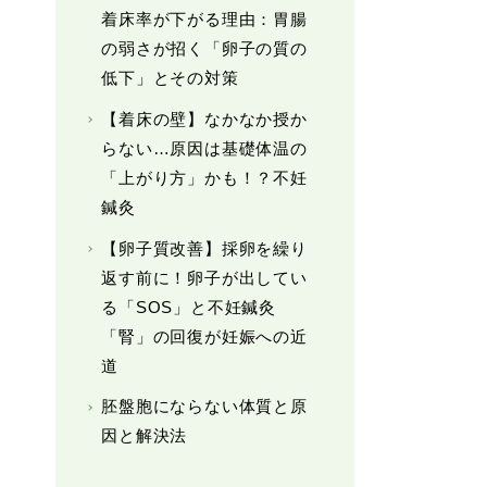
着床率が下がる理由：胃腸
の弱さが招く「卵子の質の
低下」とその対策
【着床の壁】なかなか授か
らない…原因は基礎体温の
「上がり方」かも！？不妊
鍼灸
【卵子質改善】採卵を繰り
返す前に！卵子が出してい
る「SOS」と不妊鍼灸
「腎」の回復が妊娠への近
道
胚盤胞にならない体質と原
因と解決法