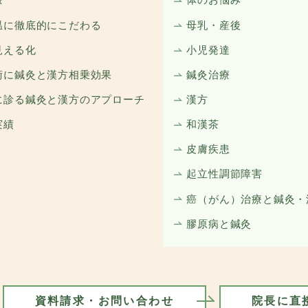
療
体のお悩み
温に徹底的にこだわる
母乳・産後
見える化
小児発達
術に鍼灸と漢方相乗効果
鍼灸治療
に診る鍼灸と漢方のアプローチ
漢方
実績
和漢茶
皮膚疾患
起立性調節障害
癌（がん）治療と鍼灸・
膠原病と鍼灸
資料請求・お問い合わせ
院長に直