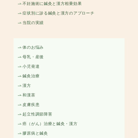
不妊施術に鍼灸と漢方相乗効果
症状別に診る鍼灸と漢方のアプローチ
当院の実績
体のお悩み
母乳・産後
小児発達
鍼灸治療
漢方
和漢茶
皮膚疾患
起立性調節障害
癌（がん）治療と鍼灸・漢方
膠原病と鍼灸