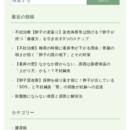
Search
最近の投稿
不妊治療【卵子の若返り】染色体異常は防げる？卵子が
持つ「修復力」を引き出す3つのステップ
【不妊治療】梅雨の時期に着床率が下がる理由：胃腸の
弱さが招く「卵子の質の低下」とその対策
【着床の壁】なかなか授からない…原因は基礎体温の
「上がり方」かも！？不妊鍼灸
【卵子質改善】採卵を繰り返す前に！卵子が出している
「SOS」と不妊鍼灸「腎」の回復が妊娠への近道
胚盤胞にならない体質と原因と解決法
カテゴリー
膠原病